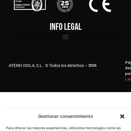
Info legal
Pá
ATERKI ISOLA, S.L. © Todos los derechos –
2026
des
po
Lan
Gestionar consentimiento
Para ofrecer las mejores experiencias, utilizamos tecnologías como las