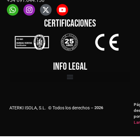
+34 691.644.156
Certificaciones
Info legal
Pá
ATERKI ISOLA, S.L. © Todos los derechos –
2026
des
po
Lan