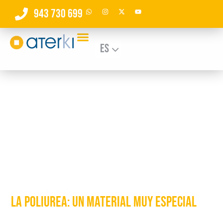
943 730 699
Es
Poliurea ATK Coat
La poliurea: Un material muy especial